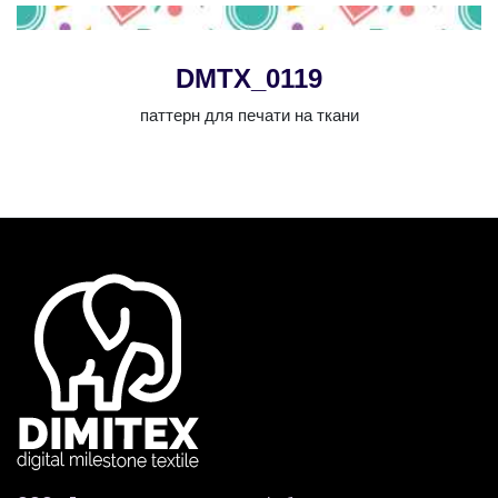
DMTX_0119
паттерн для печати на ткани