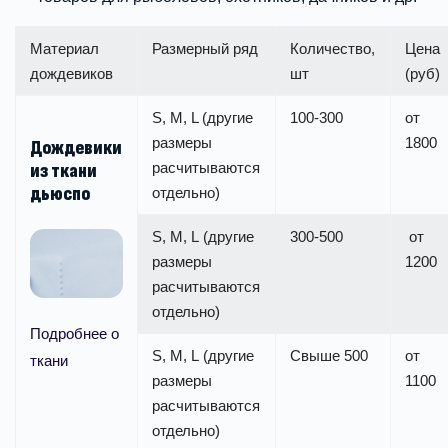
Материал
Размерный ряд
Количество,
Цена
дождевиков
шт
(руб)
S, M, L (другие
100-300
от
размеры
1800
Дождевики
расчитываются
из ткани
дьюспо
отдельно)
S, M, L (другие
300-500
от
размеры
1200
расчитываются
отдельно)
Подробнее о
S, M, L (другие
Свыше 500
от
ткани
размеры
1100
расчитываются
отдельно)