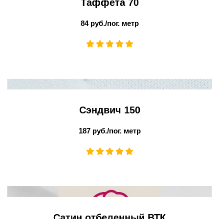
Таффета 70
84 руб./пог. метр
Сэндвич 150
187 руб./пог. метр
Сатин отбеленный ВТК