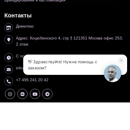
Брендирование и кастомизация
Контакты
Димитекс
Адрес:
Коцюбинского 4, стр 3
121351
Москва
офис 253,
2 этаж
С понедельника по воскресенье 10:00−19:00
👋 Здравствуйте! Нужна помощь с
3
заказом?
info@dimitex.ru
+7 495 241 20 42
2014 — 2026 Димитекс. Все права защищены.