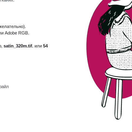
желательно).
ли Adobe RGB.
р,
satin_320m.tif.
или
54
файл