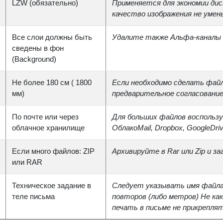
LZW (обязательно)
Применяется для экономии дис
качество изображения не уме
Все слои должны быть
Удалите также Альфа-каналы 
сведены в фон
(Background)
Не более 180 см ( 1800
Если необходимо сделать файл
мм)
предварительное согласование
По почте или через
Для больших файлов воспользу
облачное хранилище
ОблакоMail, Dropbox, GoogleDri
Если много файлов: ZIP
Архивируйте в Rar или Zip и з
или RAR
Техническое задание в
Следует указывать имя файла 
теле письма
повторов (либо метров) Не ка
печать в письме не прикреплят