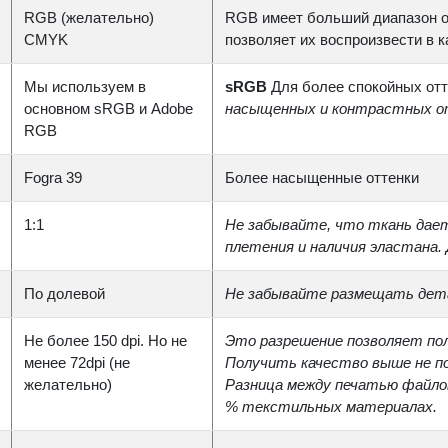
RGB (желательно)
RGB имеет больший диапазон о
CMYK
позволяет их воспроизвести в к
Мы используем в
sRGB
Для более спокойных отт
основном sRGB и Adobe
насыщенных и контрастных 
RGB
Fogra 39
Более насыщенные оттенки
1:1
Не забывайте, что ткань дает
плетения и наличия эластана.
По долевой
Не забывайте размещать дета
Не более 150 dpi. Но не
Это разрешение позволяет по
менее 72dpi (не
Получить качество выше не п
желательно)
Разница между печатью файлов с
% текстильных материалах.