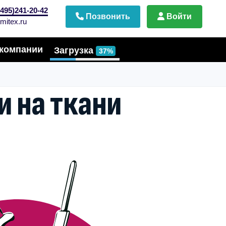
495)241-20-42
Позвонить
Войти
mitex.ru
компании
Загрузка
37%
и на ткани