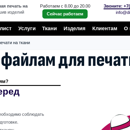
я печать на
Работаем с 8.00 до 20.00
Звоните: +7(
шив изделий
info@di
Сейчас работаем
лист
Услуги
Ткани
Изделия
Клиентам
О 
ечати на ткани
 файлам для печат
ням?
еред
необходимо соблюдать
дготовке.
тканях: