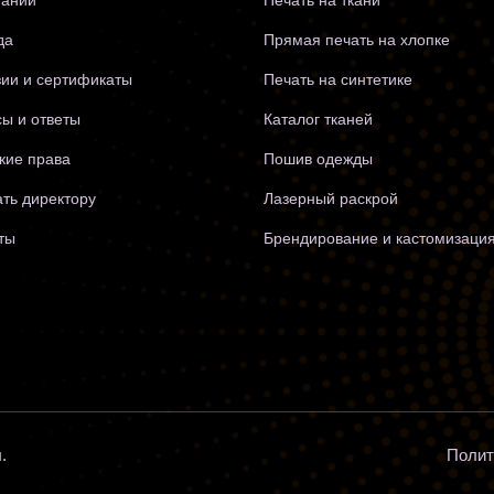
пании
Печать на ткани
да
Прямая печать на хлопке
ии и сертификаты
Печать на синтетике
ы и ответы
Каталог тканей
кие права
Пошив одежды
ть директору
Лазерный раскрой
ты
Брендирование и кастомизаци
Полит
.