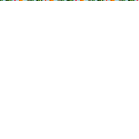
Этот паттерн можно напечатать на популярных тканях
Обычно этот дизайн