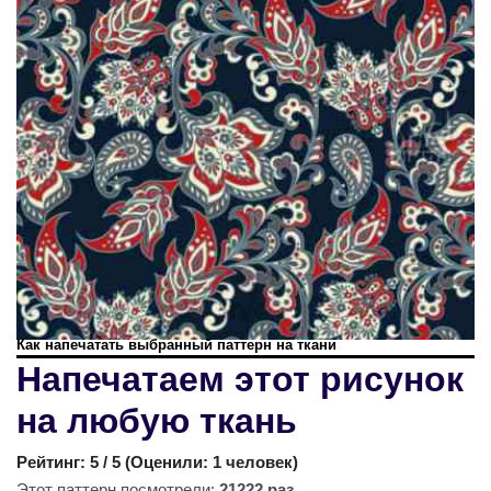
Как напечатать выбранный паттерн на ткани
Напечатаем этот рисунок
на любую ткань
Рейтинг:
5
/ 5 (
Оценили: 1 человек
)
Этот паттерн посмотрели:
21222 раз