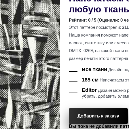
любую ткан
Рейтинг:
0
/ 5 (
Оценили: 0 ч
Этот паттерн посмотрели:
211
Наша компания поможет напеч
хлопок, синтетику или смесо
DMTX_0269, на какой ткани п
размер печати этого паттерна 
Все ткани
Дизайн под
185 см
Напечатаем это
Editor
Дизайн можно р
убрать, добавить элем
Добавить к заказу
Вы пока не добавили патт