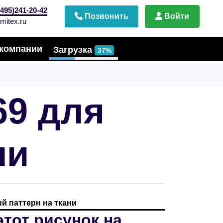
495)241-20-42
Позвонить
Войти
mitex.ru
компании
Загрузка
37%
69 для
ни
й паттерн на ткани
этот рисунок на