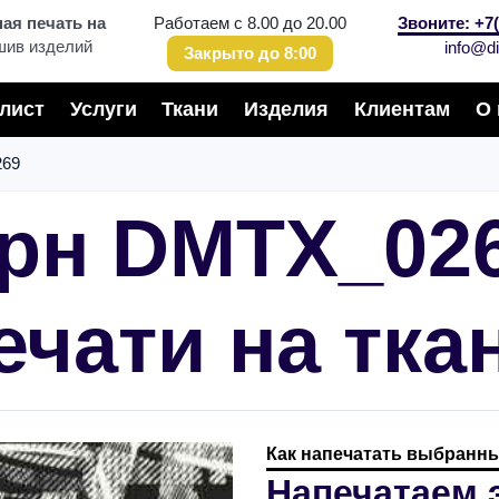
я печать на
Работаем с 8.00 до 20.00
Звоните: +7(
шив изделий
info@di
Закрыто до 8:00
лист
Услуги
Ткани
Изделия
Клиентам
О 
69
рн DMTX_02
ечати на тка
Как напечатать выбранны
Напечатаем 