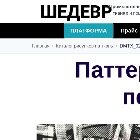
ДИЗАЙН
Промышленна
тканях
и по
ПЛАТФОРМА
Прайс-
Главная
Каталог рисунков на ткань
DMTX_02
Патте
п