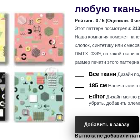
любую ткан
Рейтинг:
0
/ 5 (
Оценили: 0 ч
Этот паттерн посмотрели:
213
Наша компания поможет напеч
хлопок, синтетику или смесо
DMTX_0349, на какой ткани п
размер печати этого паттерна 
Все ткани
Дизайн под
185 см
Напечатаем это
Editor
Дизайн можно р
убрать, добавить элем
Добавить к заказу
Вы пока не добавили патт