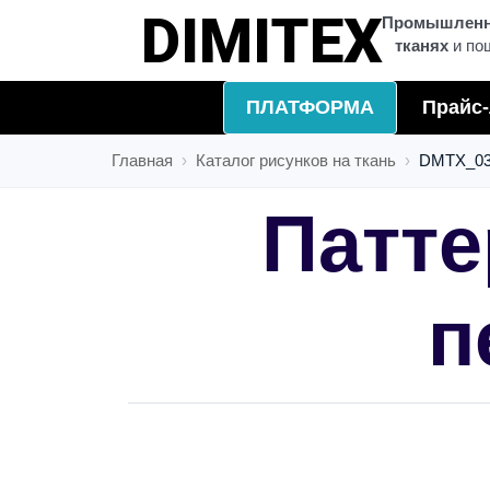
ДИЗАЙН
Промышленна
тканях
и по
ПЛАТФОРМА
Прайс-
Главная
Каталог рисунков на ткань
DMTX_03
Патте
п