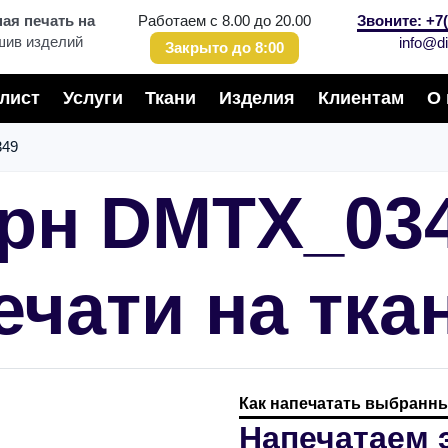
я печать на
Работаем с 8.00 до 20.00
Звоните: +7(
шив изделий
info@di
Закрыто до 8:00
лист
Услуги
Ткани
Изделия
Клиентам
О 
49
рн DMTX_03
ечати на тка
Как напечатать выбранны
Напечатаем 