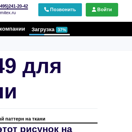
495)241-20-42
Позвонить
Войти
mitex.ru
компании
Загрузка
37%
49 для
ни
й паттерн на ткани
этот рисунок на