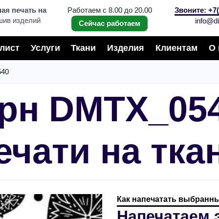
я печать на
Работаем с 8.00 до 20.00
Звоните: +7(
шив изделий
info@di
Сейчас работаем
лист
Услуги
Ткани
Изделия
Клиентам
О 
40
рн DMTX_05
ечати на тка
Как напечатать выбранны
Напечатаем 