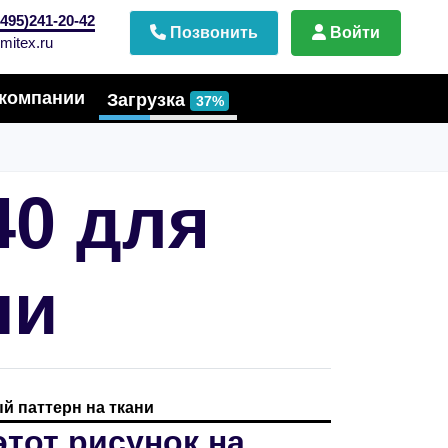
495)241-20-42
Позвонить
Войти
mitex.ru
компании
Загрузка
37%
40 для
ни
й паттерн на ткани
этот рисунок на