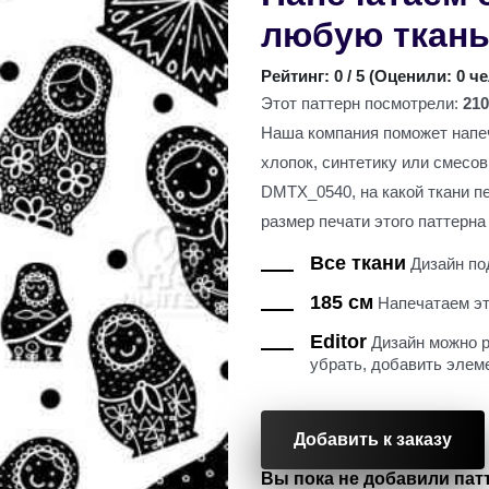
любую ткан
Рейтинг:
0
/ 5 (
Оценили: 0 ч
Этот паттерн посмотрели:
210
Наша компания поможет напеч
хлопок, синтетику или смесо
DMTX_0540, на какой ткани п
размер печати этого паттерна 
Все ткани
Дизайн под
185 см
Напечатаем это
Editor
Дизайн можно р
убрать, добавить элем
Добавить к заказу
Вы пока не добавили патт