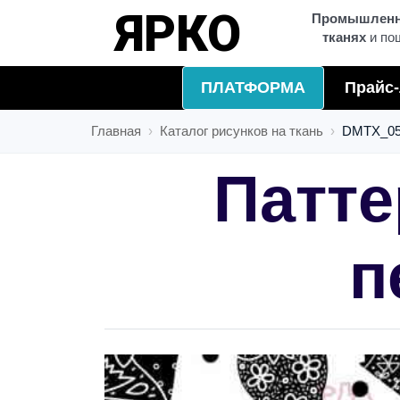
УСЛУГИ
Промышленна
тканях
и по
ПЛАТФОРМА
Прайс-
Главная
Каталог рисунков на ткань
DMTX_05
Патте
п