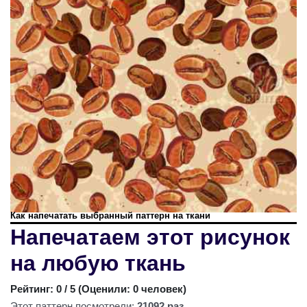
Как напечатать выбранный паттерн на ткани
Напечатаем этот рисунок
на любую ткань
Рейтинг:
0
/ 5 (
Оценили: 0 человек
)
Этот паттерн посмотрели:
21092 раз