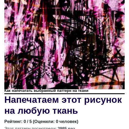
Как напечатать выбранный паттерн на ткани
Напечатаем этот рисунок
на любую ткань
Рейтинг:
0
/ 5 (
Оценили: 0 человек
)
Этот паттерн посмотрели:
2985 раз