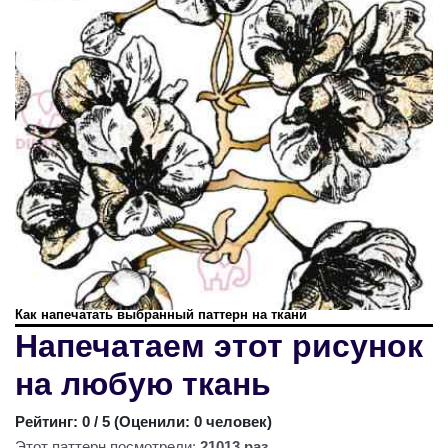
Как напечатать выбранный паттерн на ткани
Напечатаем этот рисунок
на любую ткань
Рейтинг:
0
/ 5 (
Оценили: 0 человек
)
Этот паттерн посмотрели:
21013 раз