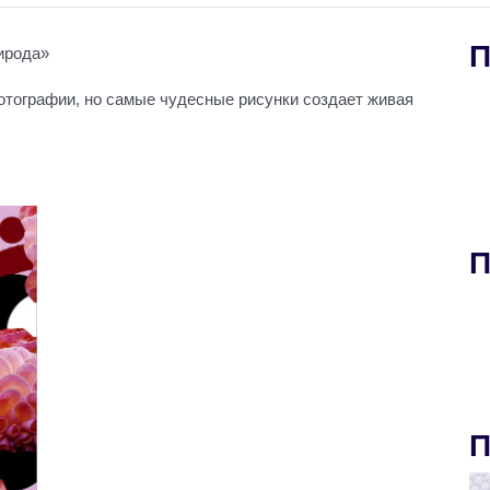
П
ирода»
отографии, но самые чудесные рисунки создает живая
П
П