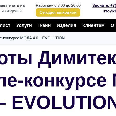
я печать на
Работаем с 8.00 до 20.00
Звоните: +7(
шив изделий
info@di
Сегодня выходной
лист
Услуги
Ткани
Изделия
Клиентам
О 
ле-конкурсе МОДА 4.0 – EVOLUTION
оты Димитек
ле-конкурсе 
– EVOLUTIO