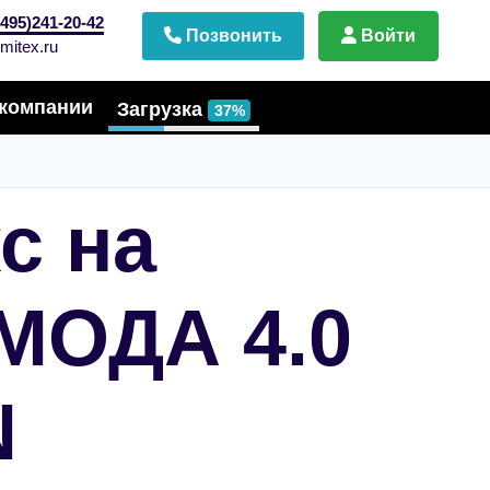
495)241-20-42
Позвонить
Войти
mitex.ru
компании
Загрузка
37%
с на
МОДА 4.0
N