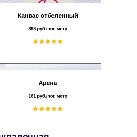
Канвас отбеленный
398 руб./пог. метр
Арена
161 руб./пог. метр
дкладочная