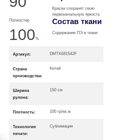
90
Краски сохранят свою
первоначальную яркость
Состав ткани
Полиэстер
100
Содержание ПЭ в ткани
%
DMTX681542F
Артикул:
Китай
Страна
производства:
150 см
Ширина
рулона:
100 гр/кв.м
Плотность:
Сублимация
Технология
печати: