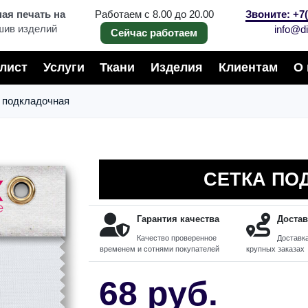
я печать на
Работаем с 8.00 до 20.00
Звоните: +7(
шив изделий
info@di
Сейчас работаем
лист
Услуги
Ткани
Изделия
Клиентам
О 
 подкладочная
СЕТКА ПО
Гарантия качества
Достав
Качество проверенное
Доставка
временем и сотнями покупателей
крупных заказах
68 руб.