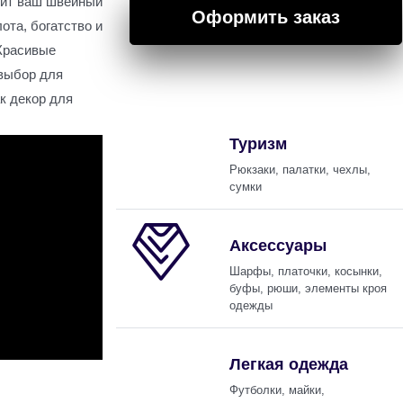
дит ваш швейный
Оформить заказ
лота, богатство и
 Красивые
 выбор для
к декор для
Туризм
Рюкзаки, палатки, чехлы,
сумки
Аксессуары
Шарфы, платочки, косынки,
буфы, рюши, элементы кроя
одежды
Легкая одежда
Футболки, майки,