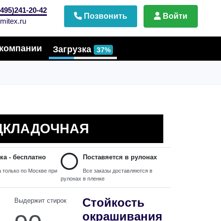
495)241-20-42
Позвонить
Войти
mitex.ru
компании
Загрузка
37%
ДКЛАДОЧНАЯ
ка - бесплатно
Поставяется в рулонах
 только по Москве при
Все заказы доставляются в
рулонах в пленке
Стойкость
Выдержит стирок
окрашивания