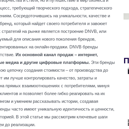
творчества и стиля, но и путешествие в мир бизнеса и
цесс, требующий творческого подхода, стратегического
ениям. Сосредоточившись на уникальности, качестве и
бренд, который найдет своего потребителя и завоюет
 стратегий на рынке является построение DNVB, или
ользуемый для описания нового поколения брендов,
иентированных на онлайн-продажи. DNVB бренды
утствие.
Их основной канал продаж – интернет,
П
ые медиа и другие цифровые платформы.
Эти бренды
ою цепочку создания стоимости – от производства до
т им лучше контролировать качество, затраты и
на прямых взаимоотношениях с потребителями, минуя
клиентов и позволяет более гибко реагировать на их
нгом и умением рассказывать истории, создавая
енды часто имеют уникальную идентичность и ценности,
иторией. В этой статье мы рассмотрим ключевые шаги
еи до реализации.