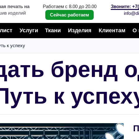
я печать на
Работаем с 8.00 до 20.00
Звоните: +7(
шив изделий
info@di
Сейчас работаем
лист
Услуги
Ткани
Изделия
Клиентам
О 
ть к успеху
здать бренд 
Путь к успех
П