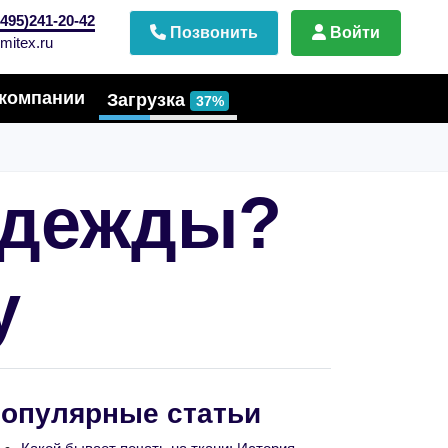
495)241-20-42
Позвонить
Войти
mitex.ru
компании
Загрузка
37%
одежды?
у
опулярные статьи