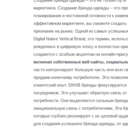
Создание бренда одежды – это не только путь 
маркетинга. Создание бренда одежды – это про
планирования и постоянной готовности к измен
эффективном маркетинге, вы сможете создать 
признание на рынке. Одной из самых успешных
Digital Native Vertical Brand, это термин, исп
рожденных в цифровую эпоху и полностью ор
создаются с особым акцентом на онлайн-прис
включая собственные веб-сайты, социальн
часто контролируют большую часть или всю св
продажи конечному потребителю. Это позволяе
клиентский опыт. DNVB бренды фокусируются 
посредников. Это улучшает обратную связь от 
потребности. Они выделяются сильным бренди
эмоциональную связь с потребителями. Эти бр
которые глубоко резонируют с их целевой ауд
для создания успешного бренда одежды, от ид