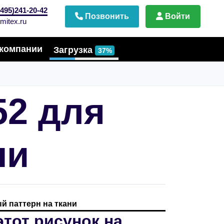
495)241-20-42
Позвонить
Войти
mitex.ru
компании
Загрузка
37%
52 для
ни
й паттерн на ткани
этот рисунок на