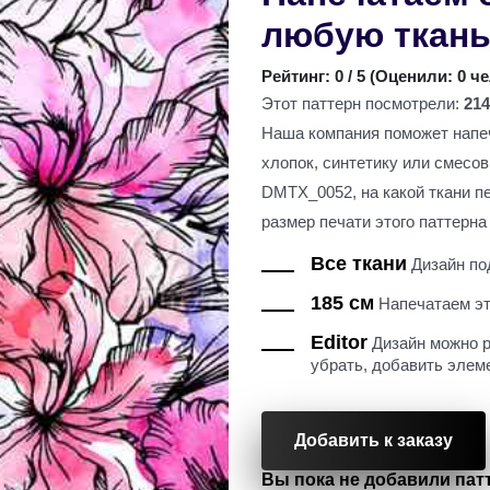
любую ткан
Рейтинг:
0
/ 5 (
Оценили: 0 ч
Этот паттерн посмотрели:
214
Наша компания поможет напеч
хлопок, синтетику или смесо
DMTX_0052, на какой ткани п
размер печати этого паттерна 
Все ткани
Дизайн под
185 см
Напечатаем это
Editor
Дизайн можно р
убрать, добавить элем
Добавить к заказу
Вы пока не добавили патт