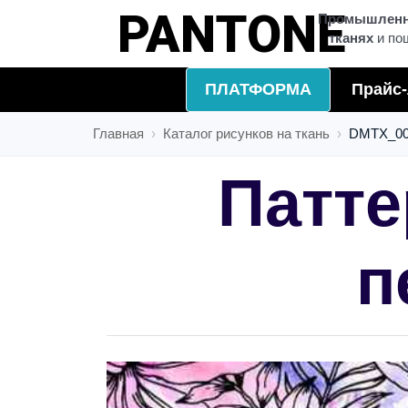
БРЕНДЫ
Промышленна
тканях
и по
ПЛАТФОРМА
Прайс-
Главная
Каталог рисунков на ткань
DMTX_00
Патте
п