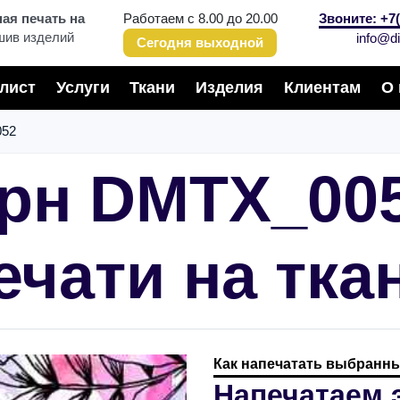
я печать на
Работаем с 8.00 до 20.00
Звоните: +7(
шив изделий
info@di
Сегодня выходной
лист
Услуги
Ткани
Изделия
Клиентам
О 
52
рн DMTX_00
ечати на тка
Как напечатать выбранны
Напечатаем 